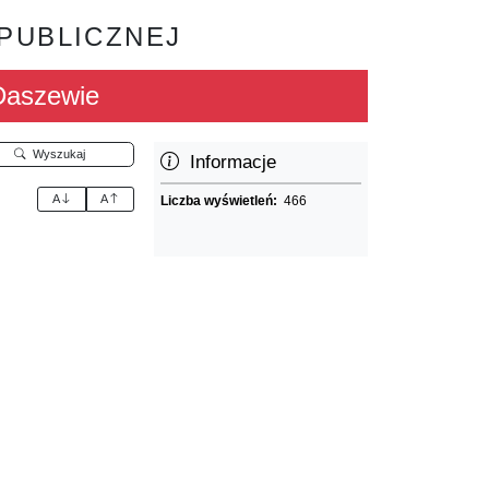
 PUBLICZNEJ
Daszewie
Wyszukaj
Informacje
A
A
Liczba wyświetleń:
466