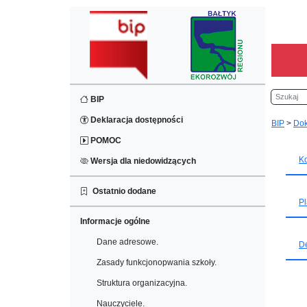
Szukaj
BIP
Deklaracja dostępności
BIP
>
Dok
POMOC
K
Wersja dla niedowidzących
Ostatnio dodane
P
Informacje ogólne
Dane adresowe.
D
Zasady funkcjonopwania szkoły.
Struktura organizacyjna.
Nauczyciele.