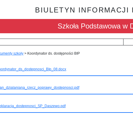
BIULETYN INFORMACJI
Szkoła Podstawowa w 
umenty szkoły
>
Koordynator ds. dostępności BIP
oordynator_ds_dostepnosci_BIp_08.docx
lan_dzialaniana_rzecz_poprawy_dostepnosci.pdf
eklaracja_dostepnosci_SP_Daszewo.pdf