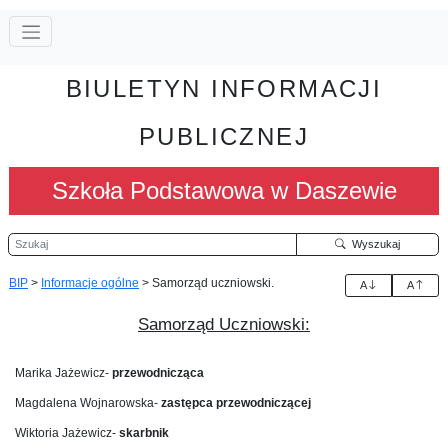
BIULETYN INFORMACJI
PUBLICZNEJ
Szkoła Podstawowa w Daszewie
Szukaj
Wyszukaj
BIP
>
Informacje ogólne
>
Samorząd uczniowski.
A
A
Samorząd Uczniowski:
Marika Jażewicz-
przewodnicząca
Magdalena Wojnarowska-
zastępca przewodniczącej
Wiktoria Jażewicz-
skarbnik